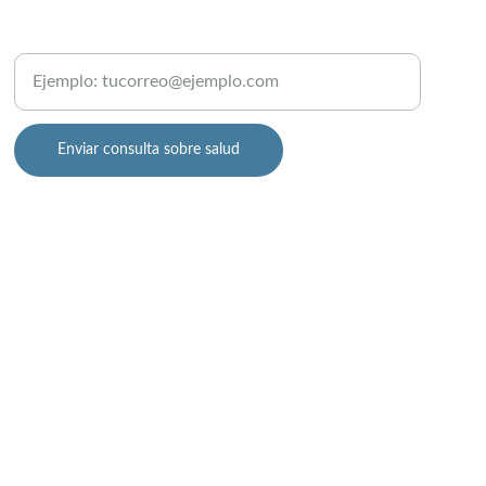
Ingrese su correo electrónico aquí
Enviar consulta sobre salud
o debe considerarse como consejo médico personalizado ni 
d deben tomarse siempre en compañía de un profesional 
ca y su experiencia profesional. Sin embargo, el uso de esta 
encial o virtual. Si experimenta síntomas agudos o una 
itio, usted acepta estos términos y condiciones.