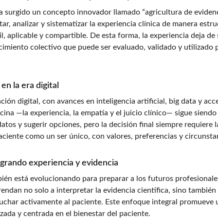
ha surgido un concepto innovador llamado “agricultura de evidenc
ar, analizar y sistematizar la experiencia clínica de manera est
il, aplicable y compartible. De esta forma, la experiencia deja de 
imiento colectivo que puede ser evaluado, validado y utilizado p
n la era digital
ión digital, con avances en inteligencia artificial, big data y ac
ina —la experiencia, la empatía y el juicio clínico— sigue siendo 
tos y sugerir opciones, pero la decisión final siempre requiere l
ciente como un ser único, con valores, preferencias y circunstan
grando experiencia y evidencia
én está evolucionando para preparar a los futuros profesionales
ndan no solo a interpretar la evidencia científica, sino también a
scuchar activamente al paciente. Este enfoque integral promueve
zada y centrada en el bienestar del paciente.