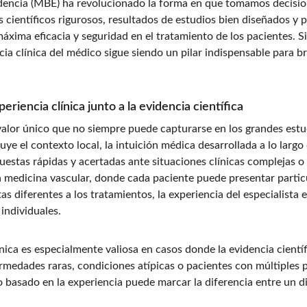
dencia (MBE) ha revolucionado la forma en que tomamos decisione
 científicos rigurosos, resultados de estudios bien diseñados y 
áxima eficacia y seguridad en el tratamiento de los pacientes. S
cia clínica del médico sigue siendo un pilar indispensable para b
eriencia clínica junto a la evidencia científica
valor único que no siempre puede capturarse en los grandes estu
cluye el contexto local, la intuición médica desarrollada a lo largo
uestas rápidas y acertadas ante situaciones clínicas complejas 
a medicina vascular, donde cada paciente puede presentar partic
s diferentes a los tratamientos, la experiencia del especialista e
 individuales.
nica es especialmente valiosa en casos donde la evidencia científi
rmedades raras, condiciones atípicas o pacientes con múltiples p
ico basado en la experiencia puede marcar la diferencia entre un 