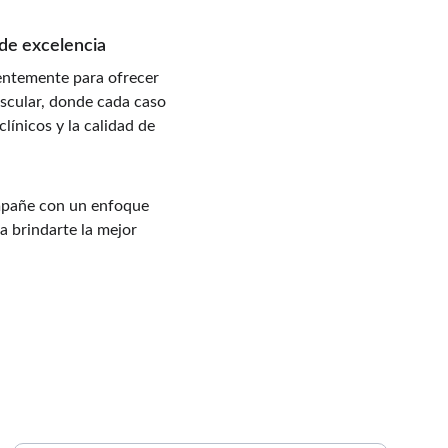
 de excelencia
igentemente para ofrecer 
scular, donde cada caso 
línicos y la calidad de 
ompañe con un enfoque 
 brindarte la mejor 
CUIDADO PERSONALIZADO
Ingrese su correo electrónico aquí