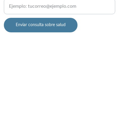
Enviar consulta sobre salud
o debe considerarse como consejo médico personalizado ni 
d deben tomarse siempre en compañía de un profesional 
ca y su experiencia profesional. Sin embargo, el uso de esta 
encial o virtual. Si experimenta síntomas agudos o una 
itio, usted acepta estos términos y condiciones.